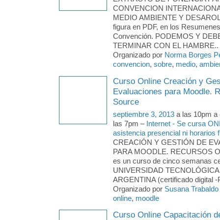
CONVENCION INTERNACION
MEDIO AMBIENTE Y DESAROLLO
figura en PDF, en los Resumenes
Convención. PODEMOS Y DE
TERMINAR CON EL HAMBRE..
Organizado por
Norma Borges P
convencion
,
sobre
,
medio
,
ambien
Curso Online Creación y Ges
Evaluaciones para Moodle. 
Source
septiembre 3, 2013
a las 10pm a
las 7pm –
Internet - Se cursa ON
asistencia presencial ni horarios f
CREACIÓN Y GESTIÓN DE E
PARA MOODLE. RECURSOS 
es un curso de cinco semanas cer
UNIVERSIDAD TECNOLÓGICA
ARGENTINA (certificado digital 
Organizado por
Susana Trabaldo
online
,
moodle
Curso Online Capacitación d