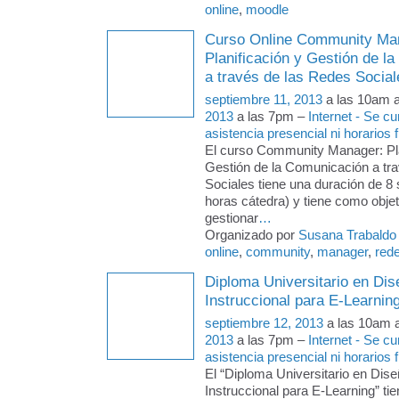
online
,
moodle
Curso Online Community Ma
Planificación y Gestión de l
a través de las Redes Social
septiembre 11, 2013
a las 10am 
2013
a las 7pm –
Internet - Se c
asistencia presencial ni horarios f
El curso Community Manager: Pla
Gestión de la Comunicación a tr
Sociales tiene una duración de 
horas cátedra) y tiene como objeti
gestionar
…
Organizado por
Susana Trabaldo
online
,
community
,
manager
,
red
Diploma Universitario en Dis
Instruccional para E-Learnin
septiembre 12, 2013
a las 10am 
2013
a las 7pm –
Internet - Se c
asistencia presencial ni horarios f
El “Diploma Universitario en Dise
Instruccional para E-Learning” tie