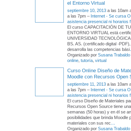
el Entorno Virtual
septiembre 10, 2013
a las 10am 
a las 7pm –
Internet - Se cursa 
asistencia presencial ni horarios f
El curso CAPACITACIÓN DE T
ENTORNO VIRTUAL está certific
UNIVERSIDAD TECNOLÓGICA
BS. AS. (certificado digital -PDF)
desarrolla las competencias bási
Organizado por
Susana Trabaldo
online
,
tutoría
,
virtual
Curso Online Diseño de Mate
Moodle con Recursos Open 
septiembre 11, 2013
a las 10am 
a las 7pm –
Internet - Se cursa 
asistencia presencial ni horarios f
El curso Diseño de Materiales p
Recursos Open Source tiene una
semanas (50 horas) y en él se an
posibilidades que brinda Moodle 
materiales con sus rec
…
Organizado por
Susana Trabaldo