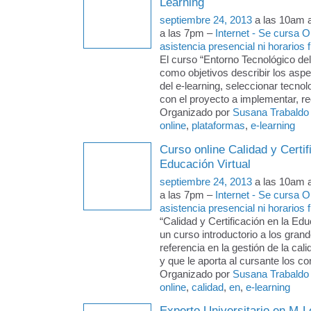
Learning
septiembre 24, 2013
a las 10am 
a las 7pm –
Internet - Se cursa 
asistencia presencial ni horarios f
El curso “Entorno Tecnológico del
como objetivos describir los asp
del e-learning, seleccionar tecno
con el proyecto a implementar, r
Organizado por
Susana Trabaldo
online
,
plataformas
,
e-learning
Curso online Calidad y Certif
Educación Virtual
septiembre 24, 2013
a las 10am 
a las 7pm –
Internet - Se cursa 
asistencia presencial ni horarios f
“Calidad y Certificación en la Edu
un curso introductorio a los gran
referencia en la gestión de la cal
y que le aporta al cursante los c
Organizado por
Susana Trabaldo
online
,
calidad
,
en
,
e-learning
Experto Universitario en M-L