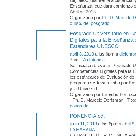
Digitales, totalmente a distancia, 
Enseñanza, que dará comienzo e
Abril de 2013
Organizado por
Ph. D. Marcelo 
curso
,
de
,
posgradp
Posgrado Universitario en C
Digitales para la Enseñanza
Estándares UNESCO
abril 8, 2013
a las 6pm a
diciemb
7pm –
A distancia
Se inicia en breve un Posgrado Un
Competencias Digitales para la 
los estándares de Evaluación d
programa se lleva a cabo por E
y la Universid
…
Organizado por Emeduc Formac
- Ph. D. Marcelo Dorfsman | Tipo
posgrado
PONENCIA.odt
junio 11, 2013
a las 6pm a
abril 8
LA HABANA
EXTRACTO DE PONENCIA PARA