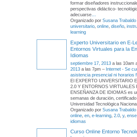
formar diseñadores instruccional
perspectivas didáctico- tecnológi
adecuarse
…
Organizado por
Susana Trabaldo
universitario
,
online
,
diseño
,
instr
learning
Experto Universitario en E-L
Entornos Virtuales para la 
Idiomas
septiembre 17, 2013
a las 10am 
2013
a las 7pm –
Internet - Se c
asistencia presencial ni horarios f
El EXPERTO UNVERSITARIO 
2.0 Y ENTORNOS VIRTUALES 
ENSEÑANZA DE IDIOMAS es un 
semanas de duración, certificado 
Universidad Tecnológica Naciona
Organizado por
Susana Trabaldo
online
,
en
,
e-learning
,
2.0
,
y
,
ense
idiomas
Curso Online Entorno Tecnoló