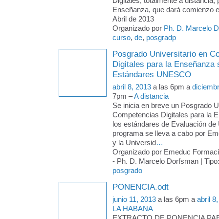
Digitales, totalmente a distancia, 
Enseñanza, que dará comienzo e
Abril de 2013
Organizado por
Ph. D. Marcelo 
curso
,
de
,
posgradp
Posgrado Universitario en C
Digitales para la Enseñanza
Estándares UNESCO
abril 8, 2013
a las 6pm a
diciemb
7pm –
A distancia
Se inicia en breve un Posgrado Un
Competencias Digitales para la 
los estándares de Evaluación d
programa se lleva a cabo por E
y la Universid
…
Organizado por Emeduc Formac
- Ph. D. Marcelo Dorfsman | Tipo
posgrado
PONENCIA.odt
junio 11, 2013
a las 6pm a
abril 8
LA HABANA
EXTRACTO DE PONENCIA PARA