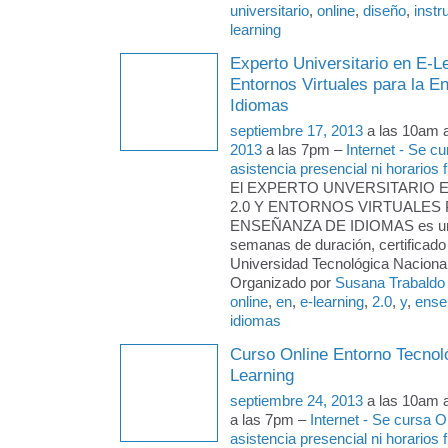
universitario
,
online
,
diseño
,
instr
learning
Experto Universitario en E-L
Entornos Virtuales para la 
Idiomas
septiembre 17, 2013
a las 10am 
2013
a las 7pm –
Internet - Se c
asistencia presencial ni horarios f
El EXPERTO UNVERSITARIO 
2.0 Y ENTORNOS VIRTUALES 
ENSEÑANZA DE IDIOMAS es un 
semanas de duración, certificado 
Universidad Tecnológica Naciona
Organizado por
Susana Trabaldo
online
,
en
,
e-learning
,
2.0
,
y
,
ense
idiomas
Curso Online Entorno Tecnoló
Learning
septiembre 24, 2013
a las 10am 
a las 7pm –
Internet - Se cursa 
asistencia presencial ni horarios f