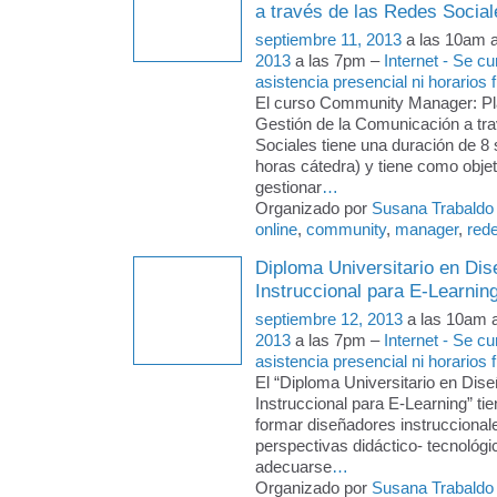
a través de las Redes Social
septiembre 11, 2013
a las 10am 
2013
a las 7pm –
Internet - Se c
asistencia presencial ni horarios f
El curso Community Manager: Pla
Gestión de la Comunicación a tr
Sociales tiene una duración de 
horas cátedra) y tiene como objeti
gestionar
…
Organizado por
Susana Trabaldo
online
,
community
,
manager
,
red
Diploma Universitario en Dis
Instruccional para E-Learnin
septiembre 12, 2013
a las 10am 
2013
a las 7pm –
Internet - Se c
asistencia presencial ni horarios f
El “Diploma Universitario en Dise
Instruccional para E-Learning” tie
formar diseñadores instruccional
perspectivas didáctico- tecnológi
adecuarse
…
Organizado por
Susana Trabaldo