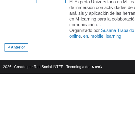
El Experto Universitario en M-Le
de inmersión con actividades de 
análisis y aplicación de las herra
en M-learning para la colaboració
comunicación
…
Organizado por
Susana Trabaldo
online
,
en
,
mobile
,
learning
< Anterior
2026 Creado por
Red Social INTEF
. Tecnología de